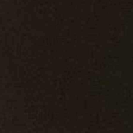
Email: sec@sofavin-gabon.com
ACCÈS RAPIDE
Accueil
Qui sommes-nous?
Actualité
NOS PRODUITS
Nectars
Vins
Whiskys
CONTACTEZ-NOUS
Contact