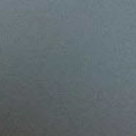
NECTARS
Home Page
NECTARS