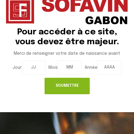
Pour accéder à ce site,
Adresse: Zone Indutrielle d'Owendo
vous devez être majeur.
Libreville GABON BP : 03
Tél: +241 065 95 49 11
Merci de renseigner votre date de naissance avant
Email: sec@sofavin-gabon.com
Jour
Mois
Année
ACCÈS RAPIDE
Accueil
Qui sommes-nous?
Actualité
NOS PRODUITS