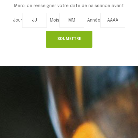
Merci de renseigner votre date de naissance avant
Jour
Mois
Année
Adresse: Zone Indutrielle d'Owendo
Libreville GABON BP : 03
Tél: +241 065 95 49 11
Email: sec@sofavin-gabon.com
ACCÈS RAPIDE
Accueil