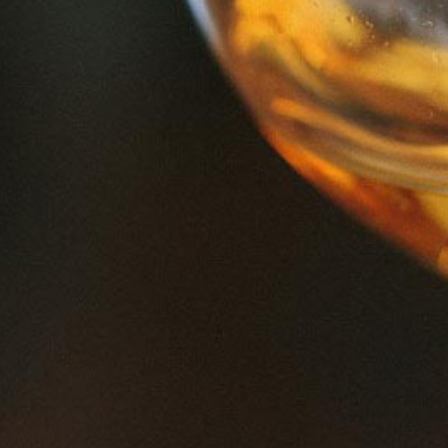
Qui sommes-nous?
Actualité
NOS PRODUITS
Nectars
Vins
Whiskys
CONTACTEZ-NOUS
Contact
Facebook
Instagram
Copyright © 2021 –
SOFAVIN GABON
Tous les droits réservés.